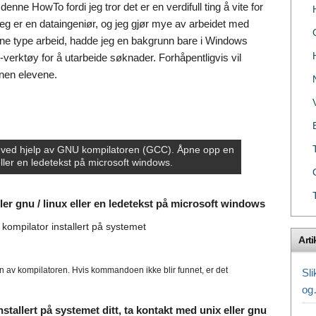
enne HowTo fordi jeg tror det er en verdifull ting å vite for
g er en dataingeniør, og jeg gjør mye av arbeidet med
nne type arbeid, hadde jeg en bakgrunn bare i Windows
x-verktøy for å utarbeide søknader. Forhåpentligvis vil
nnen elevene.
 ved hjelp av GNU kompilatoren (GCC). Åpne opp en
 eller en ledetekst på microsoft windows.
ler gnu / linux eller en ledetekst på microsoft windows
kompilator installert på systemet
Arti
n
n av kompilatoren. Hvis kommandoen ikke blir funnet, er det
Sli
o
nstallert på systemet ditt, ta kontakt med unix eller gnu