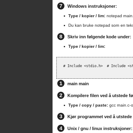
7
Windows instruksjoner:
Type / kopier / lim:
notepad main
Du kan bruke notepad som en teks
8
Skriv inn følgende kode under:
Type / kopier / lim:
# Include <stdio.h>
# Include <s
1
main main
2
Kompilere filen ved å utstede
Type / copy / paste:
gcc main.c-o
3
Kjør programmet ved å utsted
4
Unix / gnu / linux instruksjoner: