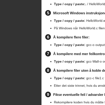
Type / copy / paste:.
/ HelloWorl
5
Microsoft Windows instruksjon
Type / copy / paste:
HelloWorld.
På Windows når HelloWorld.c filen e
6
Å kompilere flere filer:
Type / copy / paste:
gcc-o outputFi
7
Å kompilere med mer feilkontrol
Type / copy / paste:
gcc-Wall-o ou
8
Å kompilere filer uten å koble 
Type / copy / paste:
gcc-c file1.c f
Etter det siste trinnet, hvis du øns
9
Fikse eventuelle feil / advarsle
Rekompilere koden hvis du måtte f