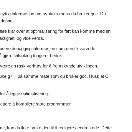
 nyttig informasjon om syntaks mens du bruker gcc. Du
l denne.
være klar over at optimalisering for fart kan komme med en
aktighet, og vice versa.
dusere debugging informasjon som den tilsvarende
gjøre feilsøking fungerer bedre.
 være en rask verktøy for å fremskynde utviklingen.
ruke g+ + på samme måte som du bruker gcc. Husk at C +
r å legge optimalisering.
 lettere å kompilere store programmer.
e, kan du ikke bruke den til å redigere / endre kode. Dette