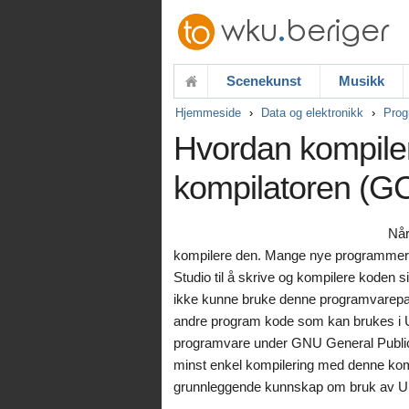
Scenekunst
Musikk
Hjemmeside
Data og elektronikk
Prog
Hvordan kompile
kompilatoren (G
Når
kompilere den. Mange nye programmerer
Studio til å skrive og kompilere koden s
ikke kunne bruke denne programvarepak
andre program kode som kan brukes i Un
programvare under GNU General Public 
minst enkel kompilering med denne komp
grunnleggende kunnskap om bruk av Un