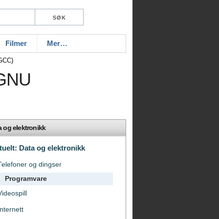
Filmer
Mer…
(GCC)
 GNU
a og elektronikk
tuelt: Data og elektronikk
Telefoner og dingser
Programvare
Videospill
Internett