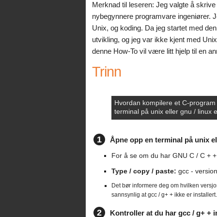
Merknad til leseren: Jeg valgte å skrive d
nybegynnere programvare ingeniører. Je
Unix, og koding. Da jeg startet med de
utvikling, og jeg var ikke kjent med Uni
denne How-To vil være litt hjelp til en a
Trinn
Hvordan kompilere et C-program
terminal på unix eller gnu / linux
1
Åpne opp en terminal på unix el
For å se om du har GNU C / C + + 
Type / copy / paste:
gcc - versio
Det bør informere deg om hvilken versjo
sannsynlig at gcc / g+ + ikke er installert.
2
Kontroller at du har gcc / g+ + i