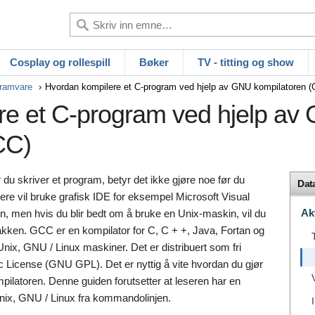
Cosplay og rollespill
Bøker
TV - titting og show
ramvare
Hvordan kompilere et C-program ved hjelp av GNU kompilatoren 
re et C-program ved hjelp av
CC)
 du skriver et program, betyr det ikke gjøre noe før du
Dat
e vil bruke grafisk IDE for eksempel Microsoft Visual
Ak
in, men hvis du blir bedt om å bruke en Unix-maskin, vil du
ken. GCC er en kompilator for C, C + +, Java, Fortan og
ix, GNU / Linux maskiner. Det er distribuert som fri
License (GNU GPL). Det er nyttig å vite hvordan du gjør
ilatoren. Denne guiden forutsetter at leseren har en
ix, GNU / Linux fra kommandolinjen.