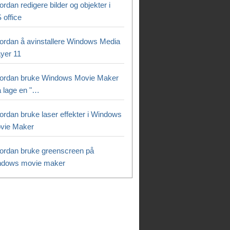
rdan redigere bilder og objekter i
 office
ordan å avinstallere Windows Media
ayer 11
ordan bruke Windows Movie Maker
 å lage en "…
ordan bruke laser effekter i Windows
vie Maker
ordan bruke greenscreen på
ndows movie maker