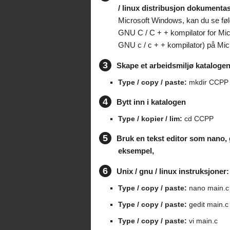
/ linux distribusjon dokumentas
Microsoft Windows, kan du se føl
GNU C / C + + kompilator for Mi
GNU c / c + + kompilator) på Mi
3
Skape et arbeidsmiljø kataloge
Type / copy / paste:
mkdir CCPP
4
Bytt inn i katalogen
Type / kopier / lim:
cd CCPP
5
Bruk en tekst editor som nano, g
eksempel,
6
Unix / gnu / linux instruksjoner:
Type / copy / paste:
nano main.c
Type / copy / paste:
gedit main.c
Type / copy / paste:
vi main.c