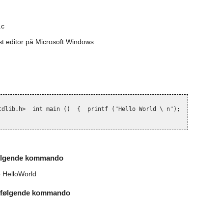
.c
t editor på Microsoft Windows
tdlib.h>
int
 main 
()
{
printf
("Hello
 World 
\ 
n");
return 
(0
 følgende kommando
 HelloWorld
e følgende kommando