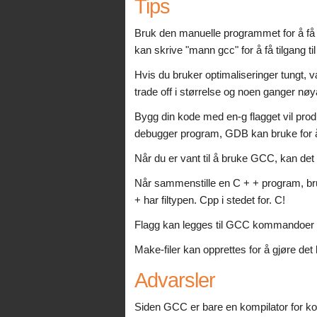
Tips
Bruk den manuelle programmet for å få
kan skrive "mann gcc" for å få tilgang ti
Hvis du bruker optimaliseringer tungt, 
trade off i størrelse og noen ganger nøy
Bygg din kode med en-g flagget vil pro
debugger program, GDB kan bruke for å 
Når du er vant til å bruke GCC, kan det
Når sammenstille en C + + program, b
+ har filtypen. Cpp i stedet for. C!
Flagg kan legges til GCC kommandoer fo
Make-filer kan opprettes for å gjøre det
Advarsler
Siden GCC er bare en kompilator for kod