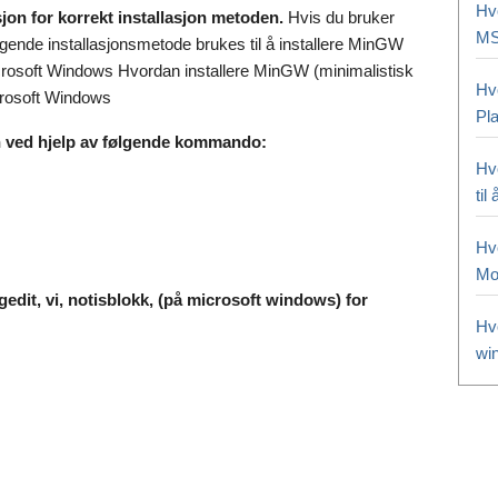
Hvo
jon for korrekt installasjon metoden.
Hvis du bruker
MS
gende installasjonsmetode brukes til å installere MinGW
crosoft Windows Hvordan installere MinGW (minimalistisk
Hv
crosoft Windows
Pl
n ved hjelp av følgende kommando:
Hv
til
Hv
Mo
edit, vi, notisblokk, (på microsoft windows) for
Hv
wi