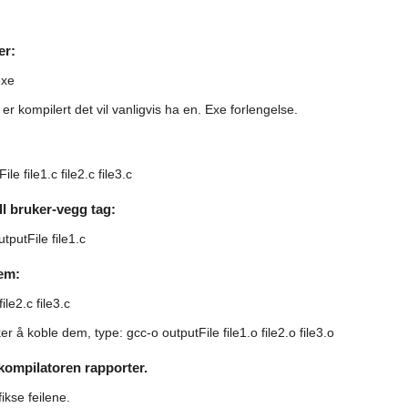
d
er:
exe
r kompilert det vil vanligvis ha en. Exe forlengelse.
le file1.c file2.c file3.c
l bruker-vegg tag:
tputFile file1.c
dem:
ile2.c file3.c
ker å koble dem, type: gcc-o outputFile file1.o file2.o file3.o
r kompilatoren rapporter.
ikse feilene.