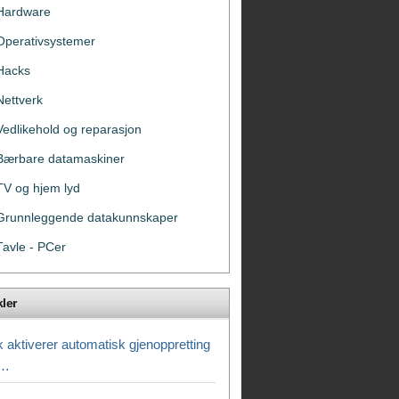
Hardware
Operativsystemer
Hacks
Nettverk
Vedlikehold og reparasjon
Bærbare datamaskiner
TV og hjem lyd
Grunnleggende datakunnskaper
Tavle - PCer
kler
k aktiverer automatisk gjenoppretting
g…