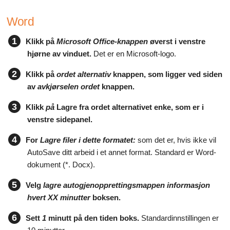
Word
1
Klikk på
Microsoft Office-knappen
øverst i venstre
hjørne av vinduet.
Det er en Microsoft-logo.
2
Klikk på
ordet alternativ
knappen, som ligger ved siden
av
avkjørselen ordet
knappen.
3
Klikk
på
Lagre fra ordet alternativet enke, som er i
venstre sidepanel.
4
For
Lagre filer i dette formatet:
som det er, hvis ikke vil
AutoSave ditt arbeid i et annet format. Standard er Word-
dokument (*. Docx).
5
Velg
lagre autogjenopprettingsmappen informasjon
hvert XX minutter
boksen.
6
Sett
1
minutt på den tiden boks.
Standardinnstillingen er