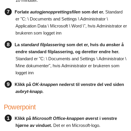
10 minutter.
7
Forlate
autogjenopprettingsfilen
som det er.
Standard
er "C: \ Documents and Settings \ Administrator \
Application Data \ Microsoft \ Word \", hvis Administrator er
brukeren som logget inn
8
La
standard filplassering
som det er, hvis du ønsker å
endre standard filplassering, og deretter endre her.
Standard er "C: \ Documents and Settings \ Administrator \
Mine dokumenter", hvis Administrator er brukeren som
logget inn
9
Klikk på
OK-knappen
nederst til venstre del ved siden
avbryt-knapp.
Powerpoint
1
Klikk på
Microsoft Office-knappen
øverst i venstre
hjørne av vinduet.
Det er en Microsoft-logo.