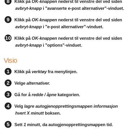
8
Klikk på
OK-knappen
nederst til venstre del ved siden
avbryt-knapp
i "avanserte e-post alternativer"-vinduet.
9
Klikk på
OK-knappen
nederst til venstre del ved siden
avbryt-knapp
i "e-post alternativer"-vinduet.
10
Klikk på
OK-knappen
nederst til venstre del ved siden
avbryt-knapp
i "options"-vinduet.
Visio
1
Klikk på
verktøy
fra menylinjen.
2
Velge
alternativer.
3
Gå for å
redde / åpne
kategorien.
4
Velg
lagre autogjenopprettingsmappen informasjon
hvert X minutt
boksen.
5
Sett
1
minutt, da autogjenopprettingsmappen tid.