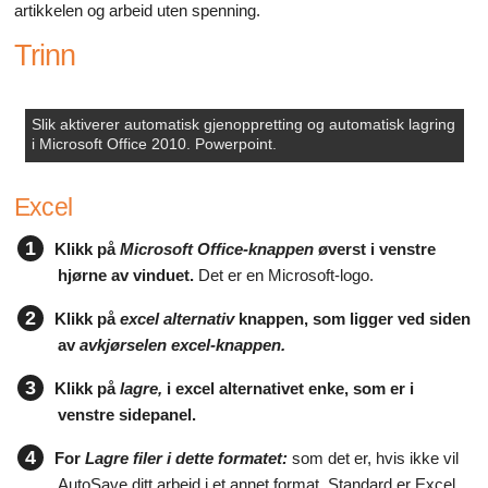
artikkelen og arbeid uten spenning.
Trinn
Slik aktiverer automatisk gjenoppretting og automatisk lagring
i Microsoft Office 2010. Powerpoint.
Excel
1
Klikk på
Microsoft Office-knappen
øverst i venstre
hjørne av vinduet.
Det er en Microsoft-logo.
2
Klikk på
excel alternativ
knappen, som ligger ved siden
av
avkjørselen excel-knappen.
3
Klikk på
lagre,
i excel alternativet enke, som er i
venstre sidepanel.
4
For
Lagre filer i dette formatet:
som det er, hvis ikke vil
AutoSave ditt arbeid i et annet format. Standard er Excel