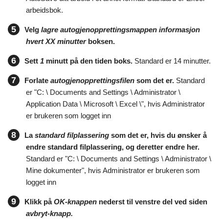
arbeidsbok.
5
Velg
lagre autogjenopprettingsmappen informasjon
hvert XX minutter
boksen.
6
Sett
1
minutt på den tiden boks.
Standard er 14 minutter.
7
Forlate
autogjenopprettingsfilen
som det er.
Standard
er "C: \ Documents and Settings \ Administrator \
Application Data \ Microsoft \ Excel \", hvis Administrator
er brukeren som logget inn
8
La
standard filplassering
som det er, hvis du ønsker å
endre standard filplassering, og deretter endre her.
Standard er "C: \ Documents and Settings \ Administrator \
Mine dokumenter", hvis Administrator er brukeren som
logget inn
9
Klikk på
OK-knappen
nederst til venstre del ved siden
avbryt-knapp.