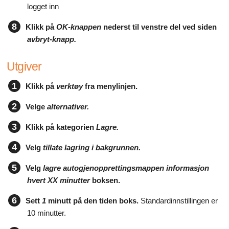
logget inn
8
Klikk på
OK-knappen
nederst til venstre del ved siden
avbryt-knapp.
Utgiver
1
Klikk på
verktøy
fra menylinjen.
2
Velge
alternativer.
3
Klikk på kategorien
Lagre.
4
Velg
tillate lagring i bakgrunnen.
5
Velg
lagre autogjenopprettingsmappen informasjon
hvert XX minutter
boksen.
6
Sett
1
minutt på den tiden boks.
Standardinnstillingen er
10 minutter.