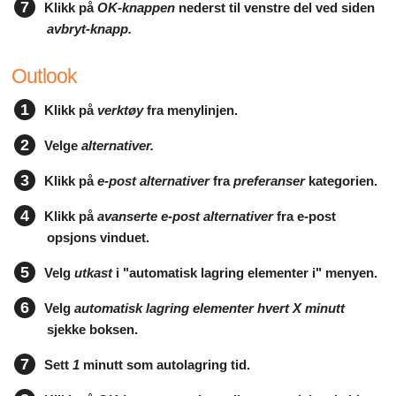
7
Klikk på
OK-knappen
nederst til venstre del ved siden
avbryt-knapp.
Outlook
1
Klikk på
verktøy
fra menylinjen.
2
Velge
alternativer.
3
Klikk på
e-post alternativer
fra
preferanser
kategorien.
4
Klikk på
avanserte e-post alternativer
fra e-post
opsjons vinduet.
5
Velg
utkast
i "automatisk lagring elementer i" menyen.
6
Velg
automatisk lagring elementer hvert X minutt
sjekke boksen.
7
Sett
1
minutt som autolagring tid.